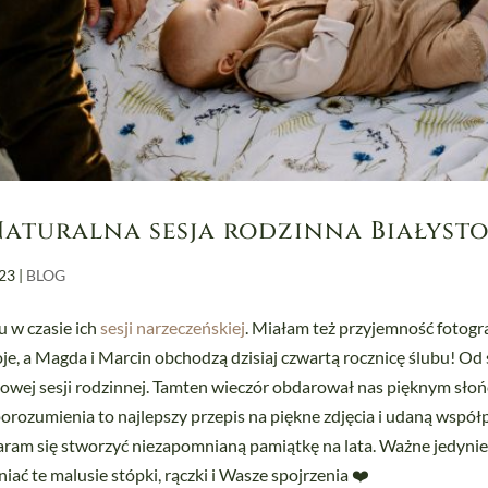
aturalna sesja rodzinna Białyst
023
|
BLOG
 w czasie ich
sesji narzeczeńskiej
. Miałam też przyjemność fotogr
troje, a Magda i Marcin obchodzą dzisiaj czwartą rocznicę ślubu! 
ipcowej sesji rodzinnej. Tamten wieczór obdarował nas pięknym sł
rozumienia to najlepszy przepis na piękne zdjęcia i udaną współp
ram się stworzyć niezapomnianą pamiątkę na lata. Ważne jedynie i
iać te malusie stópki, rączki i Wasze spojrzenia ❤️