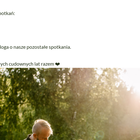
spotkań:
loga o nasze pozostałe spotkania.
nych cudownych lat razem ❤️