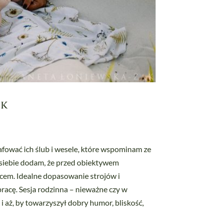
ok
afować ich ślub i wesele, które wspominam ze
Od siebie dodam, że przed obiektywem
ońcem. Idealne dopasowanie strojów i
racę. Sesja rodzinna – nieważne czy w
 aż, by towarzyszył dobry humor, bliskość,