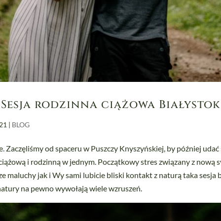
Sesja rodzinna ciążowa Białystok
021
|
BLOG
 Zaczęliśmy od spaceru w Puszczy Knyszyńskiej, by później udać s
ciążową i rodzinną w jednym. Początkowy stres związany z nową s
ze maluchy jak i Wy sami lubicie bliski kontakt z naturą taka sesja
natury na pewno wywołają wiele wzruszeń.