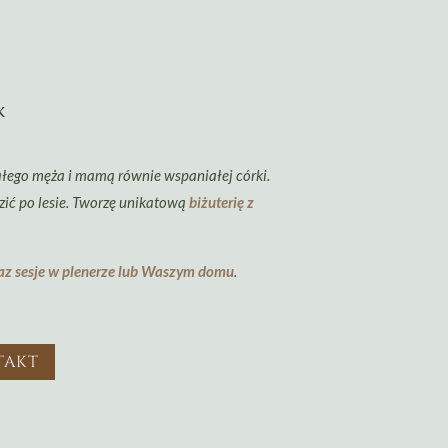
k
łego męża i mamą równie wspaniałej córki.
ić po lesie. Tworzę unikatową
biżuterię z
raz sesje w plenerze lub Waszym domu
.
TAKT