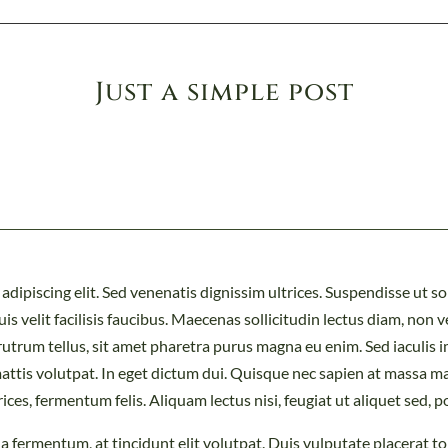
Just a simple post
ipiscing elit. Sed venenatis dignissim ultrices. Suspendisse ut soll
s velit facilisis faucibus. Maecenas sollicitudin lectus diam, non v
 rutrum tellus, sit amet pharetra purus magna eu enim. Sed iaculis i
ttis volutpat. In eget dictum dui. Quisque nec sapien at massa ma
rices, fermentum felis. Aliquam lectus nisi, feugiat ut aliquet sed, p
 fermentum, at tincidunt elit volutpat. Duis vulputate placerat tor