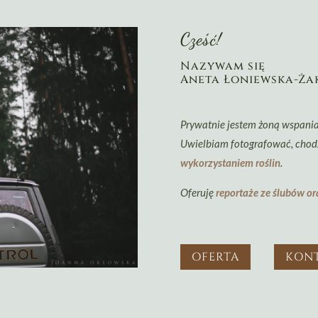
Cześć!
Nazywam się
Aneta Łoniewska-Ża
Prywatnie jestem żoną wspania
Uwielbiam fotografować, chodz
wykorzystaniem roślin
.
Oferuję
reportaże ze ślubów o
OFERTA
KON