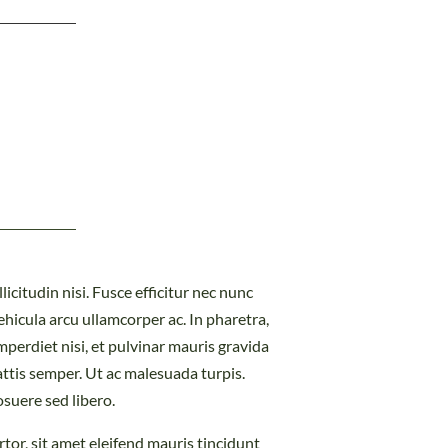
icitudin nisi. Fusce efficitur nec nunc
ehicula arcu ullamcorper ac. In pharetra,
mperdiet nisi, et pulvinar mauris gravida
ttis semper. Ut ac malesuada turpis.
osuere sed libero.
tor, sit amet eleifend mauris tincidunt