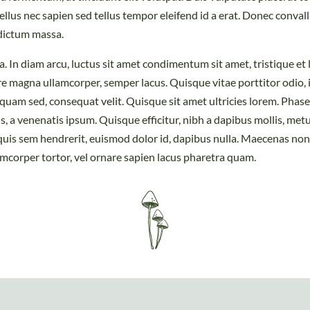
ellus nec sapien sed tellus tempor eleifend id a erat. Donec conva
dictum massa.
a. In diam arcu, luctus sit amet condimentum sit amet, tristique et l
re magna ullamcorper, semper lacus. Quisque vitae porttitor odio, id
 quam sed, consequat velit. Quisque sit amet ultricies lorem. Phas
is, a venenatis ipsum. Quisque efficitur, nibh a dapibus mollis, me
uis sem hendrerit, euismod dolor id, dapibus nulla. Maecenas non 
amcorper tortor, vel ornare sapien lacus pharetra quam.