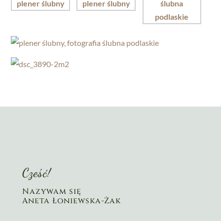
Cześć!
Nazywam się
Aneta Łoniewska-Żak